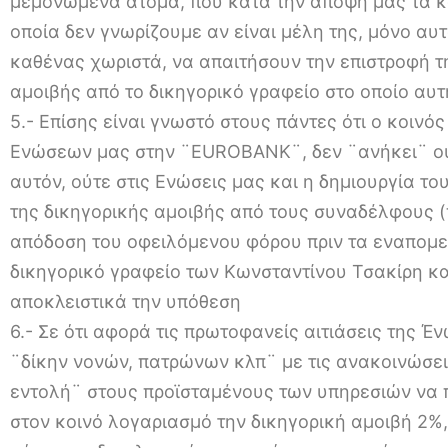
μεμονωμένα άτομα, που κατά την άποψη μας τα κα
οποία δεν γνωρίζουμε αν είναι μέλη της, μόνο αυ
καθένας χωριστά, να απαιτήσουν την επιστροφή τ
αμοιβής από το δικηγορικό γραφείο στο οποίο αυ
5.- Επίσης είναι γνωστό στους πάντες ότι ο κοινό
Ενώσεων μας στην ¨EUROBANK¨, δεν ¨ανήκει¨ ο
αυτόν, ούτε στις Ενώσεις μας και η δημιουργία το
της δικηγορικής αμοιβής από τους συναδέλφους (
απόδοση του οφειλόμενου φόρου πριν τα εναπομε
δικηγορικό γραφείο των Κωνσταντίνου Τσακίρη κα
αποκλειστικά την υπόθεση
6.- Σε ότι αφορά τις πρωτοφανείς αιτιάσεις της Έ
¨δίκην νονών, πατρώνων κλπ¨ με τις ανακοινώσει
εντολή¨ στους προϊσταμένους των υπηρεσιών να
στον κοινό λογαριασμό την δικηγορική αμοιβή 2%