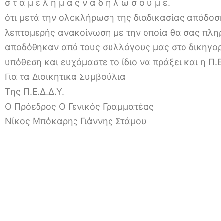
σ τ α μ ε λ η μ α ς ν α δ η λ ώ σ ο υ μ ε.
ότι μετά την ολοκλήρωση της διαδικασίας απόδοσ
λεπτομερής ανακοίνωση με την οποία θα σας πλη
αποδόθηκαν από τους συλλόγους μας στο δικηγορ
υπόθεση και ευχόμαστε το ίδιο να πράξει και η Π.Ε
Για τα Διοικητικά Συμβούλια
Της Π.Ε.Δ.Δ.Υ.
Ο Πρόεδρος Ο Γενικός Γραμματέας
Νίκος Μπόκαρης Γιάννης Στάμου