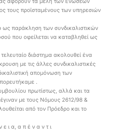
 μας αφορούν τα μέλη των Ενώσεων
ρος τους προϊσταμένους των υπηρεσιών
ο ως παράκληση των συνδικαλιστικών
σού που οφείλεται να καταβληθεί ως
ο τελευταίο διάστημα ακολουθεί ένα
κρουση με τις άλλες συνδικαλιστικές
δικαλιστική απομόνωση των
πορευτήκαμε .
συμβουλίου πρωτίστως, αλλά και τα
 έγιναν με τους Νόμους 2612/98 &
ουθείται από τον Πρόεδρο και το
 ε ι α, α π έ ν α ν τ ι