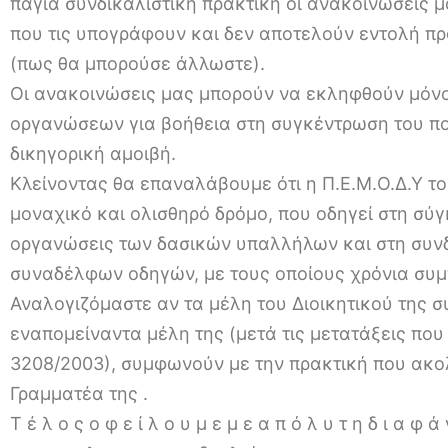
πάγια συνδικαλιστική πρακτική οι ανακοινώσεις
που τις υπογράφουν και δεν αποτελούν εντολή π
(πως θα μπορούσε άλλωστε).
Οι ανακοινώσεις μας μπορούν να εκληφθούν μόν
οργανώσεων για βοήθεια στη συγκέντρωση του πο
δικηγορική αμοιβή.
Κλείνοντας θα επαναλάβουμε ότι η Π.Ε.Μ.Ο.Δ.Υ τ
μοναχικό και ολισθηρό δρόμο, που οδηγεί στη σύγ
οργανώσεις των δασικών υπαλλήλων και στη συν
συναδέλφων οδηγών, με τους οποίους χρόνια συμ
Αναλογιζόμαστε αν τα μέλη του Διοικητικού της 
εναπομείναντα μέλη της (μετά τις μετατάξεις που
3208/2003), συμφωνούν με την πρακτική που ακολ
Γραμματέα της .
Τ έ λ ο ς ο φ ε ί λ ο υ μ ε μ ε α π ό λ υ τ η δ ι α φ ά ν