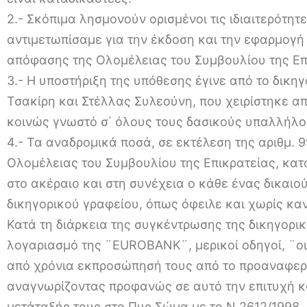
2.- Σκόπιμα λησμονούν ορισμένοι τις ιδιαιτερότητ
αντιμετωπίσαμε για την έκδοση και την εφαρμογή
απόφασης της Ολομέλειας του Συμβουλίου της Επ
3.- Η υποστήριξη της υπόθεσης έγινε από το δικη
Τσακίρη και Στέλλας Συλεούνη, που χειρίστηκε απ
κοινώς γνωστό σ΄ όλους τους δασικούς υπαλλήλο
4.- Τα αναδρομικά ποσά, σε εκτέλεση της αριθμ.
Ολομέλειας του Συμβουλίου της Επικρατείας, κα
στο ακέραιο και στη συνέχεια ο κάθε ένας δικαιο
δικηγορικού γραφείου, όπως όφειλε και χωρίς κ
Κατά τη διάρκεια της συγκέντρωσης της δικηγορι
λογαριασμό της ¨EUROBANK¨, μερικοί οδηγοί, ¨οι
από χρόνια εκπροσώπησή τους από το προαναφερό
αναγνωρίζοντας προφανώς σε αυτό την επιτυχή κ
μετάταξής τους στο Πυρ.Σώμα με το Ν.2612/1998