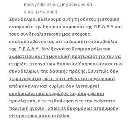
προηγηθεί στους μηχανικούς και
υπομηχανικούς.
Συνάδελφοι κλείνουμε αυτή τη σύντομη ιστορική
αναφορά στην δημόσια παρουσία της Π.Ε.Δ.Δ.Υ και
τους συνδικαλιστικούς μας στόχους,
επαναλαμβάνοντας ότι το Διοικητικό Συμβούλιο
της Π.Ε.Δ.Δ.Υ,
δεν ξεχνά το θεσμικό ρόλο του
Σωματείου και τη μοναδική προτεραιότητα του να
στηρίξει το έργο των Δασικών Υπηρεσιών και των
συναδέλφων της δασικής πράξης
.
Συνεπώς δεν
χειραγωγείται, ούτε κατευθύνεται συγκυριακά
από κανέναν και κυρίως δεν λειτουργεί
συνδικαλιστικά εκφράζοντας άκομψα και
προκλητικά, είτε τη διοίκηση είτε την εκάστοτε
πολιτική ηγεσία, όπως ενδεχομένως επιθυμούν
να πράττουν κάποιοι άλλοι
.