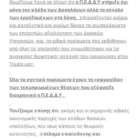
Θυμίζουμε ξανά σε όλους ότι
η Π.Ε.Δ.Δ.Υ στήριξε όχι
μόνο τον κλάδο των Δασολόγων αλλά το σύνολο
των εργαζομένων στα δάση,
επηρεάζοντας καίρια
και καταλυτικά και κυρίως δίκαια τα συμπεράσματα
των επιτροπών αξιολόγησης των Δασικών
Υπηρεσιών και τα ειδικά πορίσματα που εκδόθηκαν,
από όλες τις επιτροπές που γνωμοδότησαν για τις
αναγκαίες διοικητικές αλλαγές που αφορούσαν στον
Τομέα μας.
Όλα τα σχετικά πορίσματα έχουν τη «σφραγίδα»
των τεκμηριωμένων θέσεων που εξέφραζε
διαχρονικά η Π.Ε.Δ.Δ.Υ .
Τονίζουμε επίσης ότι
ακόμη και οι σημερινές ειδικές
οικονομικές παροχές των κλάδων δασικών
υπαλλήλων, που ίσως κάποιοι τις θεωρούν
αυτονόητες, (ε
πίδομα επικίνδυνης και