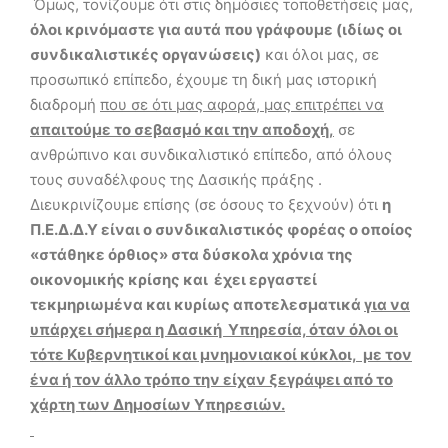
Όμως, τονίζουμε ότι στις δημόσιες τοποθετήσεις μας,
όλοι κρινόμαστε για αυτά που γράφουμε (ιδίως οι
συνδικαλιστικές οργανώσεις)
και όλοι μας, σε
προσωπικό επίπεδο, έχουμε τη δική μας ιστορική
διαδρομή
που σε ότι μας αφορά, μας επιτρέπει να
απαιτούμε το σεβασμό και την αποδοχή,
σε
ανθρώπινο και συνδικαλιστικό επίπεδο, από όλους
τους συναδέλφους της Δασικής πράξης .
Διευκρινίζουμε επίσης (σε όσους το ξεχνούν) ότι
η
Π.Ε.Δ.Δ.Υ είναι ο συνδικαλιστικός φορέας ο οποίος
«στάθηκε όρθιος» στα δύσκολα χρόνια της
οικονομικής κρίσης και έχει εργαστεί
τεκμηριωμένα και κυρίως αποτελεσματικά
για να
υπάρχει σήμερα η Δασική Υπηρεσία, όταν όλοι οι
τότε Κυβερνητικοί και μνημονιακοί κύκλοι, με τον
ένα ή τον άλλο τρόπο την είχαν ξεγράψει από το
χάρτη των Δημοσίων Υπηρεσιών.