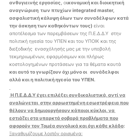
ανθυγιεινής εργασίας,
ο
ικονομική και διοικητική
αναγνώριση των πτυχίων integrated master,
ασφαλιστική κάλυψη όλων των συναδέλφων κατά
την άσκηση των καθηκόντων τους)
είναι
αποτέλεσμα των παρεμβάσεων της Π.Ε.Δ.Δ.Υ στην
πολιτική ηγεσία του ΥΠΕΝ και του ΥΠΟΙΚ και της
διεξοδικής ενασχόλησής μας με την υποβολή
τεκμηριωμένων, εφαρμόσιμων και πλήρως
κοστολογημένων προτάσεων για τα θέματα καυτά
και αυτό το γνωρίζουν όχι μόνο οι συνάδελφοι
αλλά και η πολιτική ηγεσία του ΥΠΕΝ.
Η Π.Ε.Δ.Δ.Υ έχει επιλέξει συνδικαλιστικά, αντί να
αναλώνεται στην αρρωστημένη εσωστρέφεια που
θέλουν να δημιουργήσουν κάποιοι κύκλοι, να
εστιάζει στα υπαρκτά σοβαρά προβλήματα που
αφορούν τον Τομέα συνολικά και όχι κάθε κλάδο
:
Ξαναθυμίζουμε λοιπόν ορισμένα: