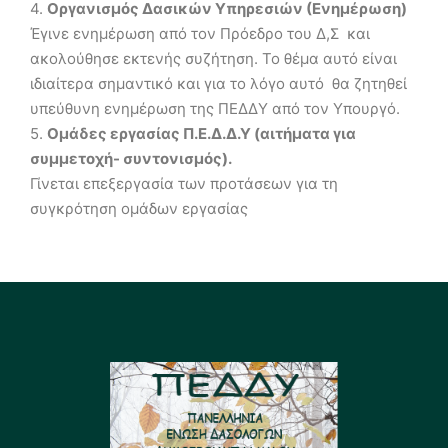
4.
Οργανισμός Δασικών Υπηρεσιών (Ενημέρωση)
Έγινε ενημέρωση από τον Πρόεδρο του Δ,Σ και
ακολούθησε εκτενής συζήτηση. Το θέμα αυτό είναι
ιδιαίτερα σημαντικό και για το λόγο αυτό θα ζητηθεί
υπεύθυνη ενημέρωση της ΠΕΔΔΥ από τον Υπουργό.
5.
Ομάδες εργασίας Π.Ε.Δ.Δ.Υ (αιτήματα για
συμμετοχή- συντονισμός).
Γίνεται επεξεργασία των προτάσεων για τη
συγκρότηση ομάδων εργασίας