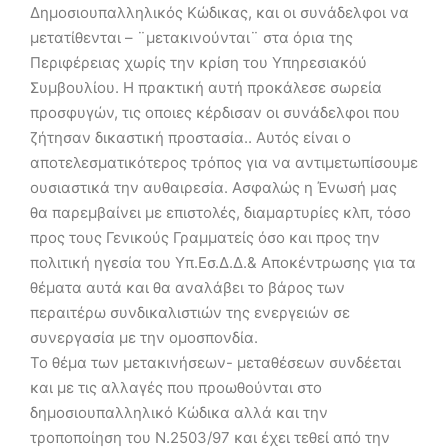
Δημοσιουπαλληλικός Κώδικας, και οι συνάδελφοι να
μετατίθενται – ¨μετακινούνται¨ στα όρια της
Περιφέρειας χωρίς την κρίση του Υπηρεσιακόύ
Συμβουλίου. Η πρακτική αυτή προκάλεσε σωρεία
προσφυγών, τις οποιες κέρδισαν οι συνάδελφοι που
ζήτησαν δικαστική προστασία.. Αυτός είναι ο
αποτελεσματικότερος τρόπος για να αντιμετωπίσουμε
ουσιαστικά την αυθαιρεσία. Ασφαλώς η Ένωσή μας
θα παρεμβαίνει με επιστολές, διαμαρτυρίες κλπ, τόσο
προς τους Γενικούς Γραμματείς όσο και προς την
πολιτική ηγεσία του Υπ.Εσ.Δ.Δ.& Αποκέντρωσης για τα
θέματα αυτά και θα αναλάβει το βάρος των
περαιτέρω συνδικαλιστιών της ενεργειών σε
συνεργασία με την ομοσπονδία.
Το θέμα των μετακινήσεων- μεταθέσεων συνδέεται
και με τις αλλαγές που προωθούνται στο
δημοσιουπαλληλικό Κώδικα αλλά και την
τροποποίηση του Ν.2503/97 και έχει τεθεί από την