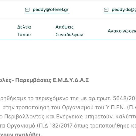
peddy@otenet.gr
peddy.ds@
Δελτία
Απόψεις
Ανακοινώσει
Τύπου
Συναδέλφων
λές- Παρεμβάσεις Ε.Μ.Δ.Υ.Δ.Α.Σ
ηθήκαμε το περιεχόμενο της με αρ.πρωτ. 5648/20-
στην τροποποίηση του Οργανισμού του Υ.Π.ΕΝ. (Π.Δ.
ίο Περιβάλλοντος και Ενέργειας υπηρετούν, καλύπτ
α Οργανισμό (Π.Δ 132/2017 όπως τροποποιήθηκε και
χουν αναλάβει.