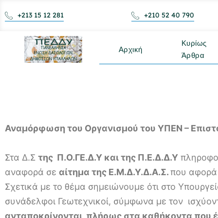
+213 15 12 281
+210 52 40 790
Κυρίως
Αρχική
Άρθρα
Αναμόρφωση του Οργανισμού του ΥΠΕΝ – Επιστο
Στα Δ.Σ
της Π.Ο.ΓΕ.Δ.Υ και της Π.Ε.Δ.Δ.Υ
πληροφορ
αναφορά σε
αίτημα της Ε.Μ.Δ.Υ.Δ.Α.Σ.
που αφορά 
Σχετικά με το θέμα σημειώνουμε ότι στο Υπουργε
συνάδελφοι Γεωτεχνικοί, σύμφωνα με τον ισχύοντ
ανταποκρίνονται πλήρως στα καθήκοντα που έ