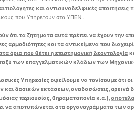
αναιτιολόγητες και αντισυναδελφικές απαιτήσεις
π
ικούς που Υπηρετούν στο ΥΠΕΝ .
ούν ότι τα ζητήματα αυτά πρέπει να έχουν την α
ς αρμοδιότητες και τα αντικείμενα που διαχειρί
στα όρια που θέτει η επιστημονική δεοντολογία
κ
εταξύ των επαγγελματικών κλάδων των Μηχανικ
 Δασικές Υπηρεσίες οφείλουμε να τονίσουμε ότι ο
ν και δασικών εκτάσεων, αναδασώσεις, ορεινά δ
όσιας περιουσίας, θηραματοπονία κ.α.),
αποτελο
ει να αποτυπώνεται στα οργανογράμματα των α