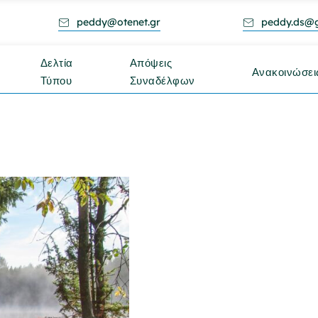
peddy@otenet.gr
peddy.ds@
Δελτία
Απόψεις
Ανακοινώσει
Τύπου
Συναδέλφων