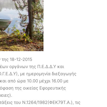
 της 18-12-2015
νέων οργάνων της Π.Ε.Δ.Δ.Υ και
Γ.Ε.Δ.Υ), με ημερομηνία διεξαγωγής
αι από ώρα 10.00 μέχρι 16.00 με
πόφαση της οικείας Εφορευτικής
ειες).
άξεις του Ν.1264/1982(ΦΕΚ79Τ.Α.), τις