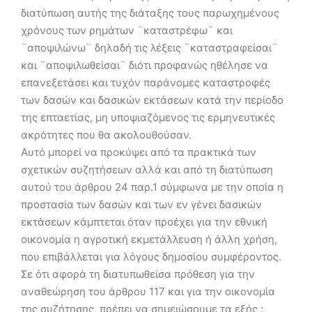
διατύπωση αυτής της διάταξης τους παρωχημένους
χρόνους των ρημάτων ¨καταστρέφω¨ και
¨αποψιλώνω¨ δηλαδή τις λέξεις ¨καταστραφείσαι¨
και ¨αποψιλωθείσαι¨ διότι προφανώς ηθέλησε να
επανεξετάσει και τυχόν παράνομες καταστροφές
των δασών και δασικών εκτάσεων κατά την περίοδο
της επταετίας, μη υποψιαζόμενος τις ερμηνευτικές
ακρότητες που θα ακολουθούσαν.
Αυτό μπορεί να προκύψει από τα πρακτικά των
σχετικών συζητήσεων αλλά και από τη διατύπωση
αυτού του άρθρου 24 παρ.1 σύμφωνα με την οποία η
προστασία των δασών και των εν γένει δασικών
εκτάσεων κάμπτεται όταν προέχει για την εθνική
οικονομία η αγροτική εκμετάλλευση ή άλλη χρήση,
που επιβάλλεται για λόγους δημοσίου συμφέροντος.
Σε ότι αφορά τη διατυπωθείσα πρόθεση για την
αναθεώρηση του άρθρου 117 και για την οικονομία
της συζήτησης, πρέπει να σημειώσουμε τα εξής :