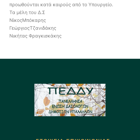
προωθούνται κατά καιρούς από το Υπουργείο.
Τα μέλη του Δ.Σ
ΝίκοςΜπόκαρης
ΓεώργιοςΤζανιδάκης
Νικήτας Φραγκισκάκης