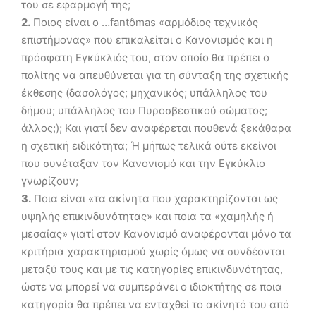
του σε εφαρμογή της;
2.
Ποιος είναι ο …fantômas «αρμόδιος τεχνικός
επιστήμονας» που επικαλείται ο Κανονισμός και η
πρόσφατη Εγκύκλιός του, στον οποίο θα πρέπει ο
πολίτης να απευθύνεται για τη σύνταξη της σχετικής
έκθεσης (δασολόγος; μηχανικός; υπάλληλος του
δήμου; υπάλληλος του Πυροσβεστικού σώματος;
άλλος;); Και γιατί δεν αναφέρεται πουθενά ξεκάθαρα
η σχετική ειδικότητα; Ή μήπως τελικά ούτε εκείνοι
που συνέταξαν τον Κανονισμό και την Εγκύκλιο
γνωρίζουν;
3.
Ποια είναι «τα ακίνητα που χαρακτηρίζονται ως
υψηλής επικινδυνότητας» και ποια τα «χαμηλής ή
μεσαίας» γιατί στον Κανονισμό αναφέρονται μόνο τα
κριτήρια χαρακτηρισμού χωρίς όμως να συνδέονται
μεταξύ τους και με τις κατηγορίες επικινδυνότητας,
ώστε να μπορεί να συμπεράνει ο ιδιοκτήτης σε ποια
κατηγορία θα πρέπει να ενταχθεί το ακίνητό του από