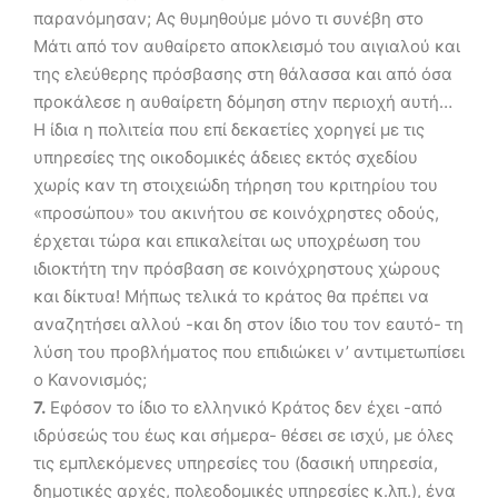
παρανόμησαν; Ας θυμηθούμε μόνο τι συνέβη στο
Μάτι από τον αυθαίρετο αποκλεισμό του αιγιαλού και
της ελεύθερης πρόσβασης στη θάλασσα και από όσα
προκάλεσε η αυθαίρετη δόμηση στην περιοχή αυτή…
Η ίδια η πολιτεία που επί δεκαετίες χορηγεί με τις
υπηρεσίες της οικοδομικές άδειες εκτός σχεδίου
χωρίς καν τη στοιχειώδη τήρηση του κριτηρίου του
«προσώπου» του ακινήτου σε κοινόχρηστες οδούς,
έρχεται τώρα και επικαλείται ως υποχρέωση του
ιδιοκτήτη την πρόσβαση σε κοινόχρηστους χώρους
και δίκτυα! Μήπως τελικά το κράτος θα πρέπει να
αναζητήσει αλλού -και δη στον ίδιο του τον εαυτό- τη
λύση του προβλήματος που επιδιώκει ν’ αντιμετωπίσει
ο Κανονισμός;
7.
Εφόσον το ίδιο το ελληνικό Κράτος δεν έχει -από
ιδρύσεώς του έως και σήμερα- θέσει σε ισχύ, με όλες
τις εμπλεκόμενες υπηρεσίες του (δασική υπηρεσία,
δημοτικές αρχές, πολεοδομικές υπηρεσίες κ.λπ.), ένα