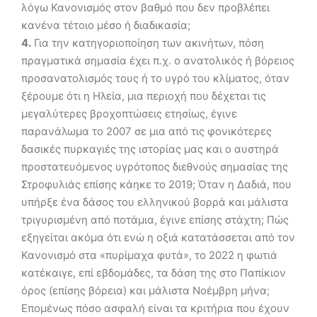
λόγω Κανονισμός στον βαθμό που δεν προβλέπει
κανένα τέτοιο μέσο ή διαδικασία;
4.
Για την κατηγοριοποίηση των ακινήτων, πόση
πραγματικά σημασία έχει π.χ. ο ανατολικός ή βόρειος
προσανατολισμός τους ή το υγρό του κλίματος, όταν
ξέρουμε ότι η Ηλεία, μια περιοχή που δέχεται τις
μεγαλύτερες βροχοπτώσεις ετησίως, έγινε
παρανάλωμα το 2007 σε μια από τις φονικότερες
δασικές πυρκαγιές της ιστορίας μας και ο αυστηρά
προστατευόμενος υγρότοπος διεθνούς σημασίας της
Στροφυλιάς επίσης κάηκε το 2019; Όταν η Δαδιά, που
υπήρξε ένα δάσος του ελληνικού βορρά και μάλιστα
τριγυρισμένη από ποτάμια, έγινε επίσης στάχτη; Πώς
εξηγείται ακόμα ότι ενώ η οξιά κατατάσσεται από τον
Κανονισμό στα «πυρίμαχα φυτά», το 2022 η φωτιά
κατέκαιγε, επί εβδομάδες, τα δάση της στο Παπίκιον
όρος (επίσης βόρεια) και μάλιστα Νοέμβρη μήνα;
Επομένως πόσο ασφαλή είναι τα κριτήρια που έχουν