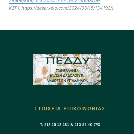
28909/848/15.3.2024 (ΑΔΑ: ΡΛ2Π4653Π8-
ΚΣΡ)
,
https://dasarxeio.com/2024/03/15/134192/
]
ΣΤΟΙΧΕΙΑ ΕΠΙΚΟΙΝΩΝΙΑΣ
T: 213 15 12 281 & 210 52 40 790