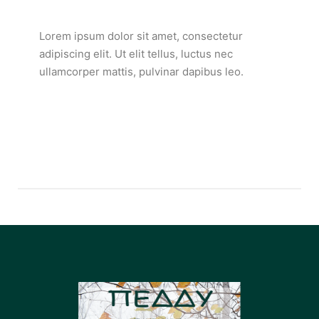
Lorem ipsum dolor sit amet, consectetur
adipiscing elit. Ut elit tellus, luctus nec
ullamcorper mattis, pulvinar dapibus leo.