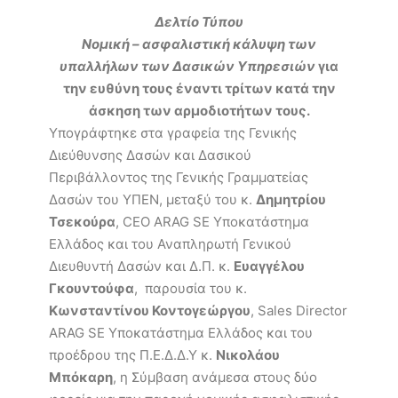
Δελτίο Τύπου
Νομική – ασφαλιστική κάλυψη των
υπαλλήλων των Δασικών Υπηρεσιών
για
την ευθύνη τους έναντι τρίτων κατά την
άσκηση των αρμοδιοτήτων τους.
Υπογράφτηκε στα γραφεία της Γενικής
Διεύθυνσης Δασών και Δασικού
Περιβάλλοντος της Γενικής Γραμματείας
Δασών του ΥΠΕΝ, μεταξύ του κ.
Δημητρίου
Τσεκούρα
, CEO ARAG SE Υποκατάστημα
Ελλάδος και του Αναπληρωτή Γενικού
Διευθυντή Δασών και Δ.Π. κ.
Ευαγγέλου
Γκουντούφα
, παρουσία του κ.
Κωνσταντίνου Κοντογεώργου
, Sales Director
ARAG SE Υποκατάστημα Ελλάδος και του
προέδρου της Π.Ε.Δ.Δ.Υ κ.
Νικολάου
Μπόκαρη
, η Σύμβαση ανάμεσα στους δύο