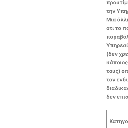
προστίμ
την Υπη
Μια άλλ
ότι τα 
παραβόλ
Υπηρεσί
(δεν χρ
κάποιος
τους) ο
τον ενδι
διαδικα
δεν επι
Κατηγο