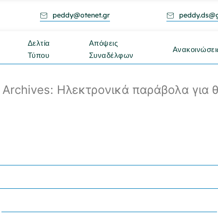
peddy@otenet.gr
peddy.ds@
Δελτία
Απόψεις
Ανακοινώσει
Τύπου
Συναδέλφων
 Archives:
Ηλεκτρονικά παράβολα για 
κτρονικά Παράβολα Για
δοση Αδειών Θήρας Α
Και Για Τις Ποινές Που