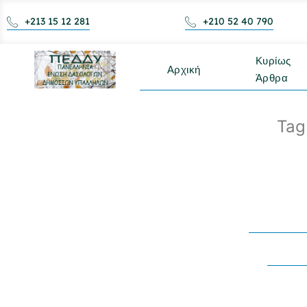
+213 15 12 281
+210 52 40 790
Κυρίως
Αρχική
Άρθρα
Tag
Hλε
Έκ