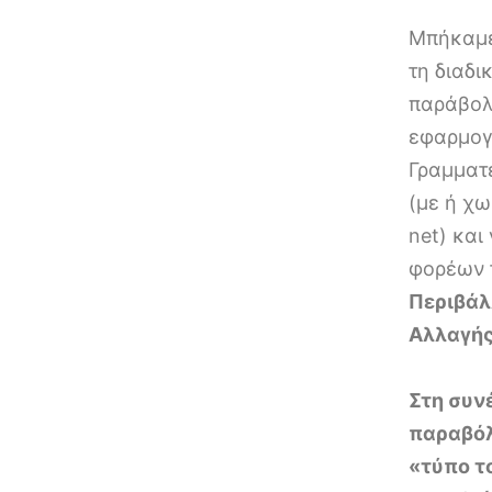
Μπήκαμε
τη διαδι
παράβολο
εφαρμο
Γραμματ
(με ή χω
net) και
φορέων 
Περιβάλ
Αλλαγής
Στη συν
παραβόλ
«τύπο τ