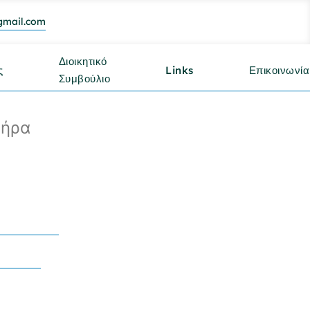
gmail.com
Διοικητικό
ς
Links
Επικοινωνία
Συμβούλιο
θήρα
 Την
λλά