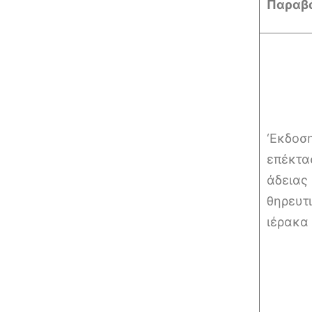
Παραβ
‘Eκδοση
επέκτα
άδειας
θηρευτ
ιέρακα