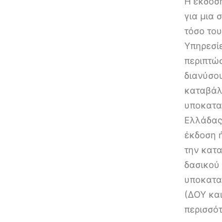
Η έκδοσ
για μια
τόσο του
Υπηρεσίε
περιπτώσ
διανύσου
καταβάλ
υποκατα
Ελλάδας
έκδοση 
την κατα
δασικού
υποκατα
(ΔΟΥ κα
περισσότ