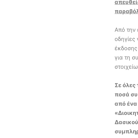
απευθεί
παραβό
Από την
οδηγίες 
έκδοσης
για τη 
στοιχείω
Σε όλες
ποσά συ
από ένα
«Διοικη
Δασικού
συμπληρ