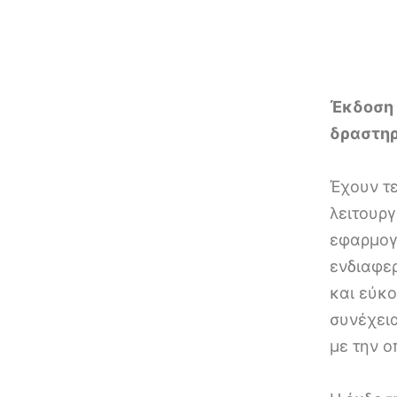
Έκδοση 
δραστηρ
Έχουν τε
λειτουρ
εφαρμο
ενδιαφε
και εύκ
συνέχει
με την ο